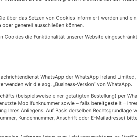
s Sie über das Setzen von Cookies informiert werden und e
 oder generell ausschließen können.
n Cookies die Funktionalität unserer Website eingeschränkt
 Nachrichtendienst WhatsApp der WhatsApp Ireland Limited,
ür verwenden wir die sog. „Business-Version“ von WhatsApp.
schäfts (beispielsweise einer getätigten Bestellung) per Wh
nutzte Mobilfunknummer sowie – falls bereitgestellt – Ihr
ung Ihres Anliegens. Auf Basis derselben Rechtsgrundlage 
llnummer, Kundennummer, Anschrift oder E-Mailadresse) bit
gemeine Anfragen (etwa zum Leistungsspektrum, zu Verfügb