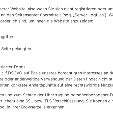
rer Website, also wenn Sie sich nicht registrieren oder un
 an den Seitenserver übermittelt (sog. „Server-Logfiles“). 
forderlich sind, um Ihnen die Website anzuzeigen:
griffes
 Seite gelangten
sierter Form)
lit. f DSGVO auf Basis unseres berechtigten Interesses an d
be oder anderweitige Verwendung der Daten findet nicht stat
sollten konkrete Anhaltspunkte auf eine rechtswidrige Nutzu
en und zum Schutz der Übertragung personenbezogener Date
tlichen) eine SSL-bzw. TLS-Verschlüsselung. Sie können ei
ol in Ihrer Browserzeile erkennen.