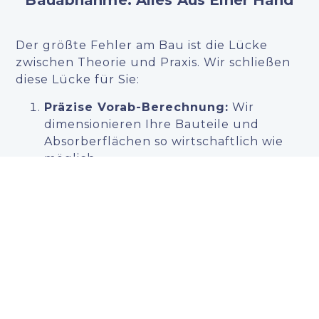
Bauabnahme: Alles Aus Einer Hand
Der größte Fehler am Bau ist die Lücke
zwischen Theorie und Praxis. Wir schließen
diese Lücke für Sie:
Präzise Vorab-Berechnung:
Wir
dimensionieren Ihre Bauteile und
Absorberflächen so wirtschaftlich wie
möglich.
Baubegleitung:
Wir weisen Sie
frühzeitig auf schalltechnische
Fallstricke in der Ausführung hin.
Abschließender Nachweis:
Durch
unsere Abnahmemessungen erhalten
Sie die Gewissheit (und den schriftlichen
Beleg), dass alle Zielwerte tatsächlich
erreicht wurde