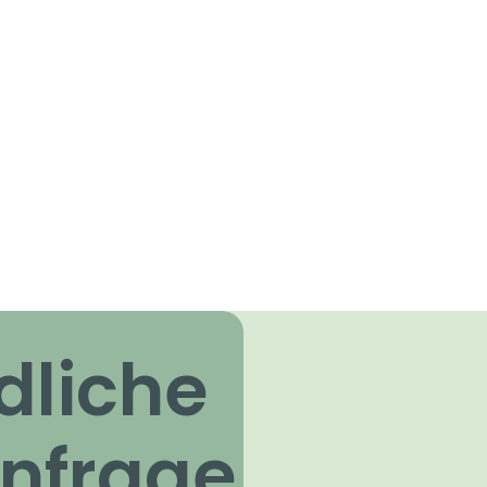
dliche
nfrage