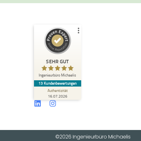
Kundenbewertungen und Erfahrungen zu
Ingenieurbüro Michaelis
SEHR GUT
%
100
SEHR GUT
Empfehlungen auf
ProvenExpert.com
5,00
/
5,00
Ingenieurbüro Michaelis
13
Kundenbewertungen
Authentizität
12
1
16.07.2026
1
Bewertungen von
Bewertung auf
anderen Quelle
ProvenExpert.com
Blick aufs ProvenExpert-Profil werfen
16.07.2026
©2026 Ingenieurbüro Michaelis